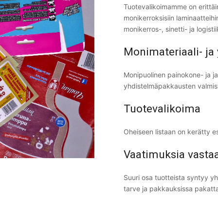
Tuotevalikoimamme on erittäin 
monikerroksisiin laminaatteihin
monikerros-, sinetti- ja logisti
Monimateriaali- j
Monipuolinen painokone- ja j
yhdistelmäpakkausten valmis
Tuotevalikoima
Oheiseen listaan on kerätty 
Vaatimuksia vasta
Suuri osa tuotteista syntyy y
tarve ja pakkauksissa pakatta