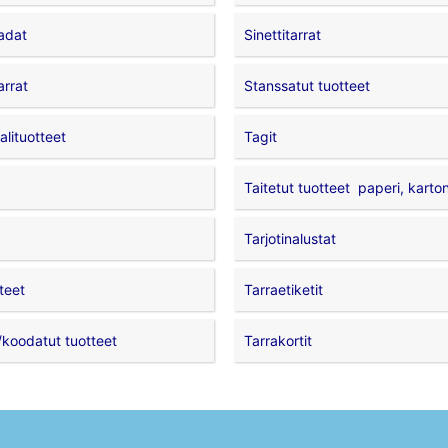
adat
Sinettitarrat
arrat
Stanssatut tuotteet
lituotteet
Tagit
Taitetut tuotteet  paperi, karto
Tarjotinalustat
teet
Tarraetiketit
koodatut tuotteet
Tarrakortit