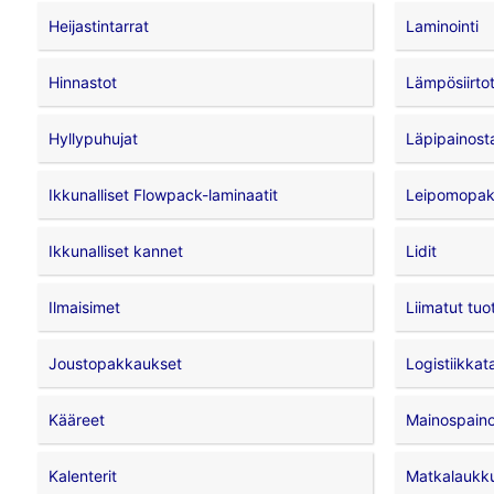
Heijastintarrat
Laminointi
Hinnastot
Lämpösiirtot
Hyllypuhujat
Läpipainost
Ikkunalliset Flowpack-laminaatit
Leipomopak
Ikkunalliset kannet
Lidit
Ilmaisimet
Liimatut tuo
Joustopakkaukset
Logistiikkat
Kääreet
Mainospaino
Kalenterit
Matkalaukku