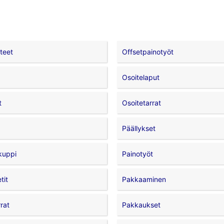
teet
Offsetpainotyöt
Osoitelaput
t
Osoitetarrat
Päällykset
kuppi
Painotyöt
tit
Pakkaaminen
rat
Pakkaukset