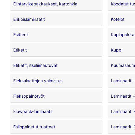
Elintarvikepakkaukset, kartonkia
Koodatut tu
Erikoislaminaatit
Kotelot
Esitteet
Kuplapakka
Etiketit
Kuppi
Etiketit, itseliimautuvat
Kuumasauma
Fleksolaattojen valmistus
Laminaatit –
Fleksopainotyöt
Laminaatit –
Flowpack-laminaatit
Laminaatit i
Foliopainetut tuotteet
Laminaatit, 