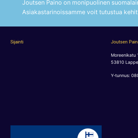
Joutsen Paino on monipuolinen suomalain
Asiakastarinoissamme voit tutustua kehit
Sijainti
Joutsen Pai
Moreenikatu 
53810 Lappe
Y-tunnus: 0