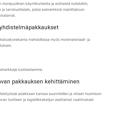
monipuolinen käyntikorteista ja esitteistä koteloihin,
 ja tarratuotteisiin, joista esimerkkinä mainittakoon
ikkatarrat.
a yhdistelmäpakkaukset
alostuskonekanta mahdollistaa myös monimateriaali- ja
tuksen.
esimerkkejä tuotteistamme.
avan pakkauksen kehittäminen
hteistyössä asiakkaan kanssa suunnitellen ja ottaen huomioon
van tuotteen ja logistiikkaketjun asettamat vaatimukset.