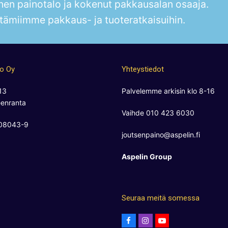
en painotalo ja kokenut pakkausalan osaaja.
tämiimme pakkaus- ja tuoteratkaisuihin.
no Oy
Yhteystiedot
13
Palvelemme arkisin klo 8-16
enranta
Vaihde 010 423 6030
808043-9
joutsenpaino@aspelin.fi
Aspelin Group
Seuraa meitä somessa
F
I
Y