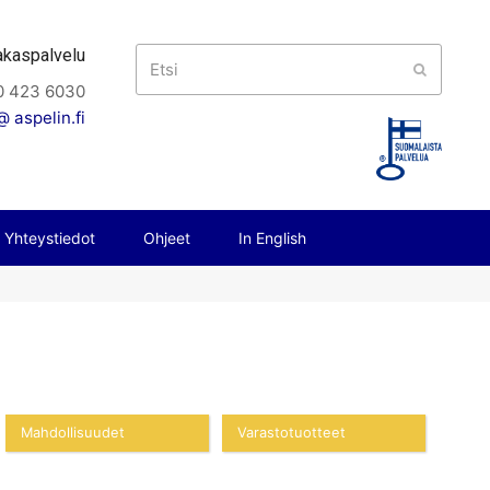
akaspalvelu
Etsi
Submit
0 423 6030
 aspelin.fi
Yhteystiedot
Ohjeet
In English
Mahdollisuudet
Varastotuotteet