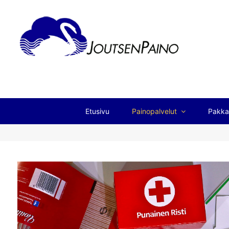
Etusivu
Painopalvelut
Pakka