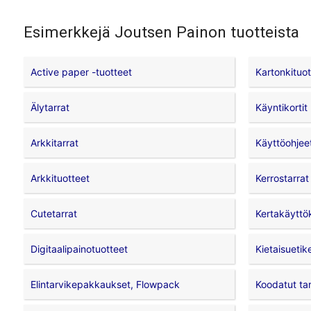
Esimerkkejä Joutsen Painon tuotteista
Active paper -tuotteet
Kartonkituot
Älytarrat
Käyntikortit
Arkkitarrat
Käyttöohjee
Arkkituotteet
Kerrostarrat
Cutetarrat
Kertakäyttö
Digitaalipainotuotteet
Kietaisuetike
Elintarvikepakkaukset, Flowpack
Koodatut tar