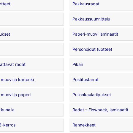
otteet
Pakkausradat
Pakkaussuunnittelu
ukset
Paperi-muovi laminaatit
Personoidut tuotteet
ttavat radat
Pikari
 muovi ja kartonki
Postitustarrat
 muovi ja paperi
Pullonkaulariipukset
kkunalla
Radat – Flowpack, laminaatit
3-kerros
Rannekkeet