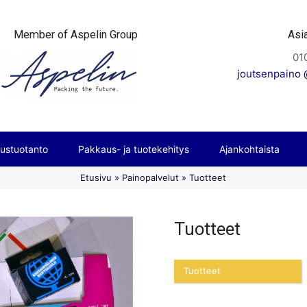
Member of Aspelin Group
Asi
01
joutsenpaino @
ustuotanto
Pakkaus- ja tuotekehitys
Ajankohtaista
Etusivu
»
Painopalvelut
»
Tuotteet
Tuotteet
Tuotteet