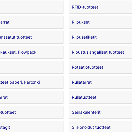
RFID-tuotteet
arrat
Riipukset
anssatut tuotteet
Riipusetiketit
kaukset, Flowpack
Ripustuslangalliset tuotteet
Rotaatiotuotteet
tteet paperi, kartonki
Rullatarrat
arrat
Rullatuotteet
tuotteet
Seinäkalenterit
tagit
Silikonoidut tuotteet