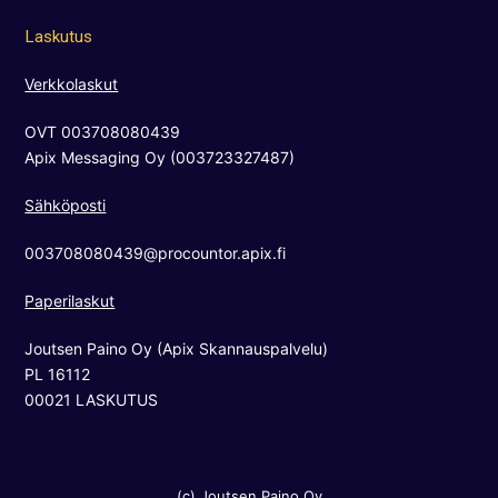
c
s
u
Laskutus
e
t
t
b
a
u
Verkkolaskut
o
g
b
OVT 003708080439
o
r
e
Apix Messaging Oy (003723327487)
k
a
m
Sähköposti
003708080439@procountor.apix.fi
Paperilaskut
Joutsen Paino Oy (Apix Skannauspalvelu)
PL 16112
00021 LASKUTUS
(c) Joutsen Paino Oy