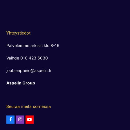
Yhteystiedot
Palvelemme arkisin klo 8-16
Vaihde 010 423 6030
joutsenpaino@aspelin.fi
Aspelin Group
Seuraa meitä somessa
F
I
Y
a
n
o