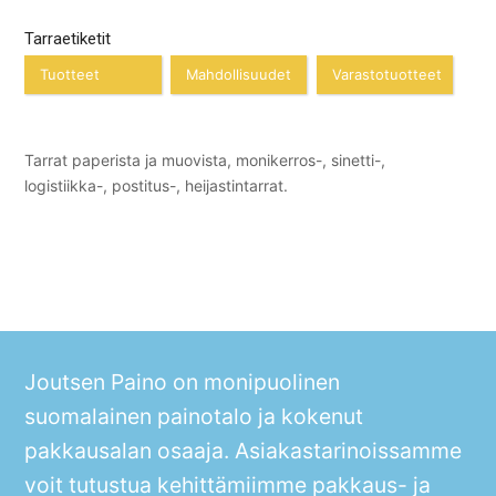
Tarraetiketit
Tuotteet
Mahdollisuudet
Varastotuotteet
Tarrat paperista ja muovista, monikerros-, sinetti-,
logistiikka-, postitus-, heijastintarrat.
Joutsen Paino on monipuolinen
suomalainen painotalo ja kokenut
pakkausalan osaaja. Asiakastarinoissamme
voit tutustua kehittämiimme pakkaus- ja