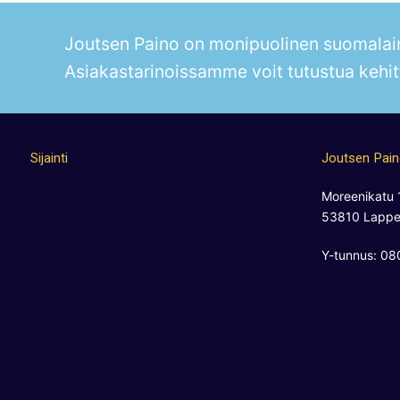
Joutsen Paino on monipuolinen suomalain
Asiakastarinoissamme voit tutustua kehit
Sijainti
Joutsen Pai
Moreenikatu 
53810 Lappe
Y-tunnus: 0