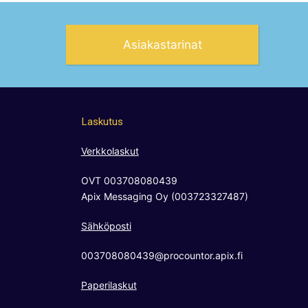
Asiakastarinat
Laskutus
Verkkolaskut
OVT 003708080439
Apix Messaging Oy (003723327487)
Sähköposti
003708080439@procountor.apix.fi
Paperilaskut