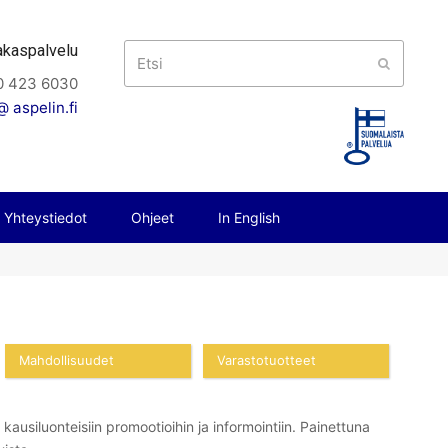
akaspalvelu
Etsi
Submit
0 423 6030
 aspelin.fi
Yhteystiedot
Ohjeet
In English
Mahdollisuudet
Varastotuotteet
 kausiluonteisiin promootioihin ja informointiin. Painettuna