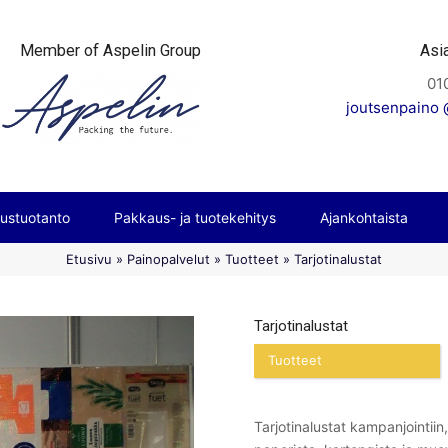
Member of Aspelin Group
Asi
01
joutsenpaino @
ustuotanto
Pakkaus- ja tuotekehitys
Ajankohtaista
Etusivu
»
Painopalvelut
»
Tuotteet
»
Tarjotinalustat
Tarjotinalustat
Tuotteet
Tarjotinalustat kampanjointiin,