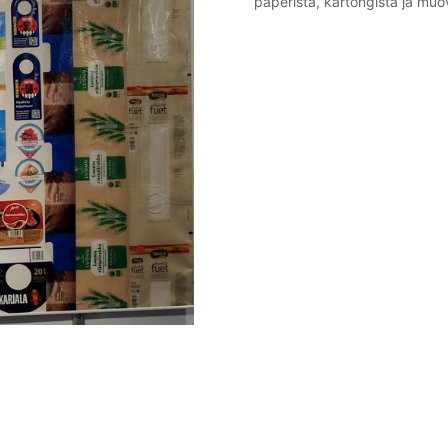
paperista, kartongista ja muov