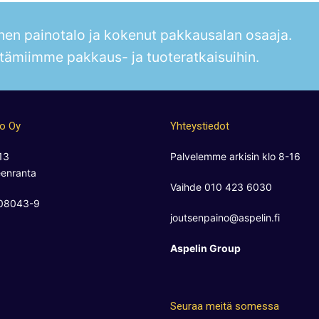
en painotalo ja kokenut pakkausalan osaaja.
tämiimme pakkaus- ja tuoteratkaisuihin.
no Oy
Yhteystiedot
13
Palvelemme arkisin klo 8-16
enranta
Vaihde 010 423 6030
808043-9
joutsenpaino@aspelin.fi
Aspelin Group
Seuraa meitä somessa