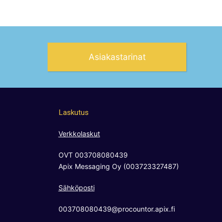
Asiakastarinat
Laskutus
Verkkolaskut
OVT 003708080439
Apix Messaging Oy (003723327487)
Sähköposti
003708080439@procountor.apix.fi