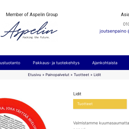
Member of Aspelin Group
Asi
01
joutsenpaino @
ustuotanto
Pakkaus- ja tuotekehitys
Ajankohtaista
Etusivu
»
Painopalvelut
»
Tuotteet
»
Lidit
Lidit
Tuotteet
Valmistamme kuumasaumattavia 