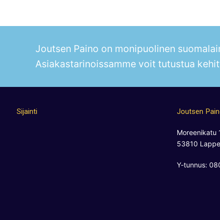
Joutsen Paino on monipuolinen suomalain
Asiakastarinoissamme voit tutustua kehit
Sijainti
Joutsen Pai
Moreenikatu 
53810 Lappe
Y-tunnus: 0