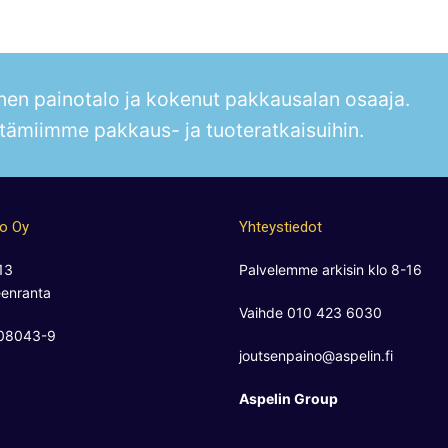
en painotalo ja kokenut pakkausalan osaaja.
tämiimme pakkaus- ja tuoteratkaisuihin.
no Oy
Yhteystiedot
13
Palvelemme arkisin klo 8-16
enranta
Vaihde 010 423 6030
808043-9
joutsenpaino@aspelin.fi
Aspelin Group