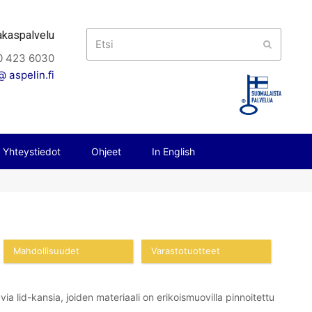
akaspalvelu
Etsi
Submit
0 423 6030
 aspelin.fi
Yhteystiedot
Ohjeet
In English
Mahdollisuudet
Varastotuotteet
lid-kansia, joiden materiaali on erikoismuovilla pinnoitettu