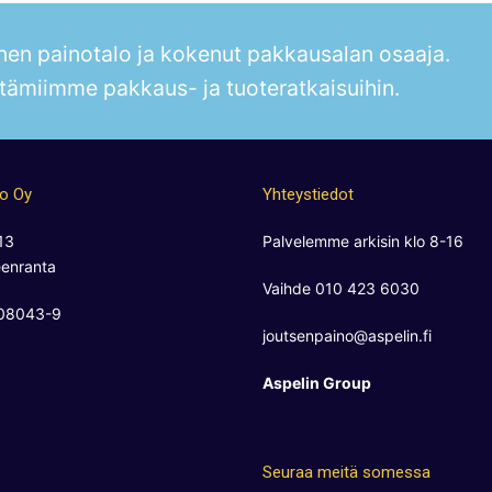
en painotalo ja kokenut pakkausalan osaaja.
tämiimme pakkaus- ja tuoteratkaisuihin.
no Oy
Yhteystiedot
13
Palvelemme arkisin klo 8-16
enranta
Vaihde 010 423 6030
808043-9
joutsenpaino@aspelin.fi
Aspelin Group
Seuraa meitä somessa