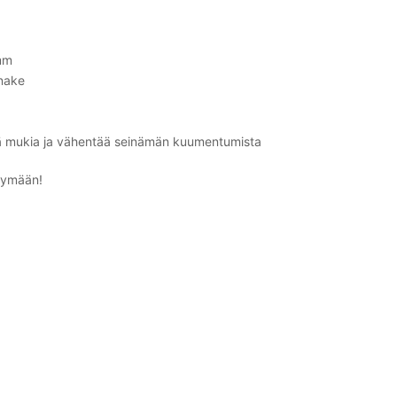
mm
nake
ää mukia ja vähentää seinämän kuumentumista
käymään!