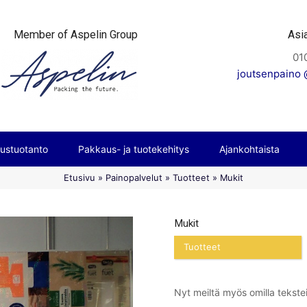
Member of Aspelin Group
Asi
01
joutsenpaino @
ustuotanto
Pakkaus- ja tuotekehitys
Ajankohtaista
Etusivu
»
Painopalvelut
»
Tuotteet
»
Mukit
Mukit
Tuotteet
Nyt meiltä myös omilla tekstei