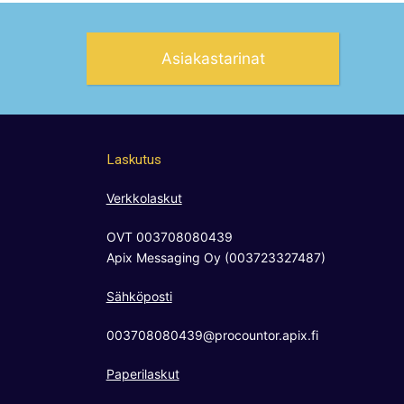
Asiakastarinat
Laskutus
Verkkolaskut
OVT 003708080439
Apix Messaging Oy (003723327487)
Sähköposti
003708080439@procountor.apix.fi
Paperilaskut