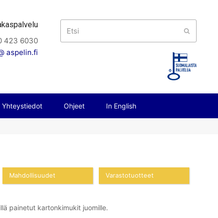
akaspalvelu
Etsi
Submit
0 423 6030
 aspelin.fi
Yhteystiedot
Ohjeet
In English
Mahdollisuudet
Varastotuotteet
llä painetut kartonkimukit juomille.