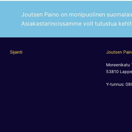
Joutsen Paino on monipuolinen suomalain
Asiakastarinoissamme voit tutustua kehit
Sijainti
Joutsen Pai
Moreenikatu 
53810 Lappe
Y-tunnus: 0