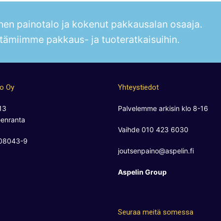
en painotalo ja kokenut pakkausalan osaaja.
tämiimme pakkaus- ja tuoteratkaisuihin.
no Oy
Yhteystiedot
13
Palvelemme arkisin klo 8-16
enranta
Vaihde 010 423 6030
808043-9
joutsenpaino@aspelin.fi
Aspelin Group
Seuraa meitä somessa