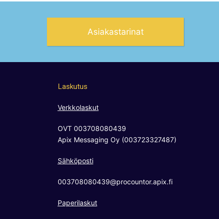
Asiakastarinat
Laskutus
Verkkolaskut
OVT 003708080439
Apix Messaging Oy (003723327487)
Sähköposti
003708080439@procountor.apix.fi
Paperilaskut