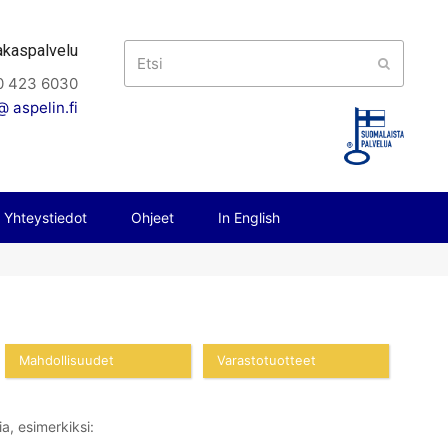
akaspalvelu
Etsi
Submit
0 423 6030
 aspelin.fi
Yhteystiedot
Ohjeet
In English
Mahdollisuudet
Varastotuotteet
a, esimerkiksi: