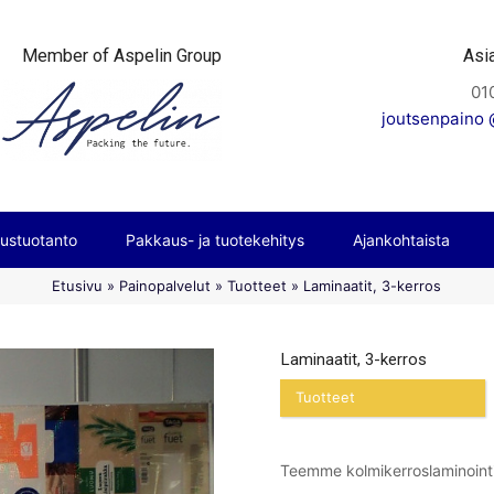
Member of Aspelin Group
Asi
01
joutsenpaino @
ustuotanto
Pakkaus- ja tuotekehitys
Ajankohtaista
Etusivu
»
Painopalvelut
»
Tuotteet
»
Laminaatit, 3-kerros
Laminaatit, 3-kerros
Tuotteet
Teemme kolmikerroslaminointi