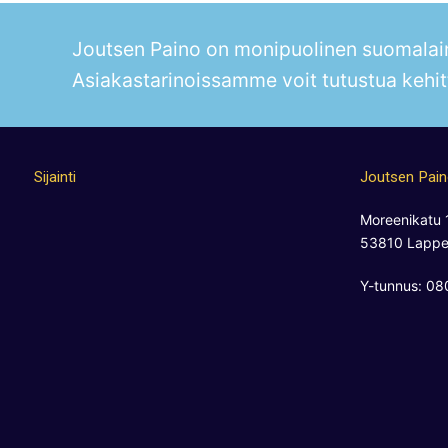
Joutsen Paino on monipuolinen suomalain
Asiakastarinoissamme voit tutustua kehit
Sijainti
Joutsen Pai
Moreenikatu 
53810 Lappe
Y-tunnus: 0