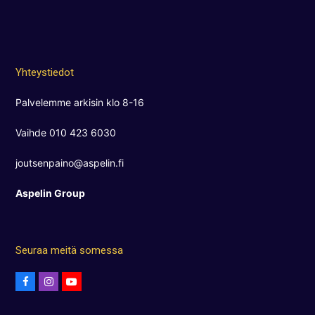
Yhteystiedot
Palvelemme arkisin klo 8-16
Vaihde 010 423 6030
joutsenpaino@aspelin.fi
Aspelin Group
Seuraa meitä somessa
F
I
Y
a
n
o