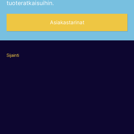
tuoteratkaisuihin.
Asiakastarinat
Sijainti