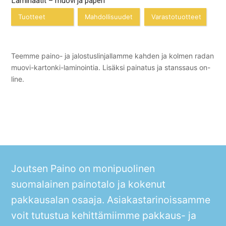
Laminaatit – muovi ja paperi
Tuotteet
Mahdollisuudet
Varastotuotteet
Teemme paino- ja jalostuslinjallamme kahden ja kolmen radan
muovi-kartonki-laminointia. Lisäksi painatus ja stanssaus on-
line.
Joutsen Paino on monipuolinen
suomalainen painotalo ja kokenut
pakkausalan osaaja. Asiakastarinoissamme
voit tutustua kehittämiimme pakkaus- ja