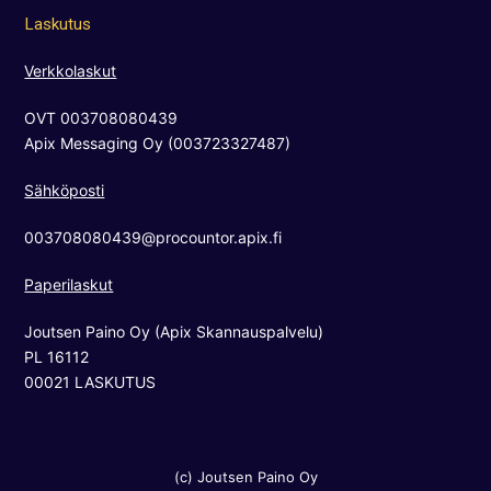
c
s
u
Laskutus
e
t
t
b
a
u
Verkkolaskut
o
g
b
OVT 003708080439
o
r
e
Apix Messaging Oy (003723327487)
k
a
m
Sähköposti
003708080439@procountor.apix.fi
Paperilaskut
Joutsen Paino Oy (Apix Skannauspalvelu)
PL 16112
00021 LASKUTUS
(c) Joutsen Paino Oy