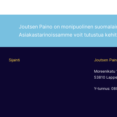
Joutsen Paino on monipuolinen suomalain
Asiakastarinoissamme voit tutustua kehit
Sijainti
Joutsen Pai
Moreenikatu 
53810 Lappe
Y-tunnus: 0