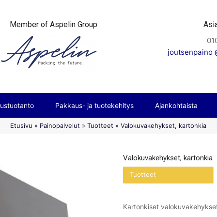
Member of Aspelin Group
Asi
01
joutsenpaino @
ustuotanto
Pakkaus- ja tuotekehitys
Ajankohtaista
Etusivu
»
Painopalvelut
»
Tuotteet
»
Valokuvakehykset, kartonkia
Valokuvakehykset, kartonkia
Tuotteet
Kartonkiset valokuvakehykset