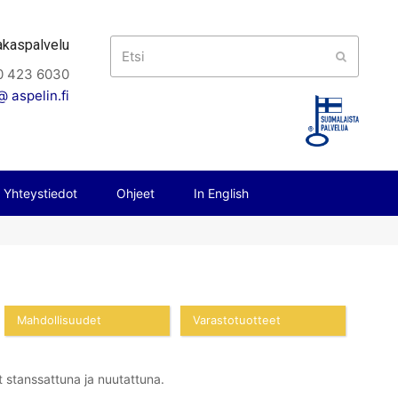
akaspalvelu
Etsi
Submit
0 423 6030
 aspelin.fi
Yhteystiedot
Ohjeet
In English
Mahdollisuudet
Varastotuotteet
 stanssattuna ja nuutattuna.