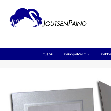
Etusivu
Painopalvelut
Pakka