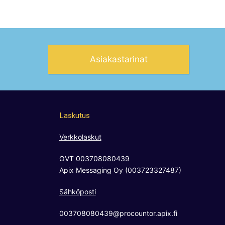
Asiakastarinat
Laskutus
Verkkolaskut
OVT 003708080439
Apix Messaging Oy (003723327487)
Sähköposti
003708080439@procountor.apix.fi