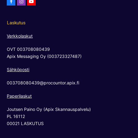
F
I
Y
a
n
o
c
s
u
Laskutus
e
t
t
b
a
u
Verkkolaskut
o
g
b
OVT 003708080439
o
r
e
Apix Messaging Oy (003723327487)
k
a
m
Sähköposti
003708080439@procountor.apix.fi
Paperilaskut
Joutsen Paino Oy (Apix Skannauspalvelu)
PL 16112
00021 LASKUTUS