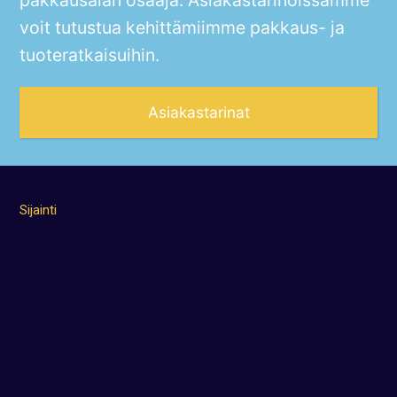
voit tutustua kehittämiimme pakkaus- ja
tuoteratkaisuihin.
Asiakastarinat
Sijainti