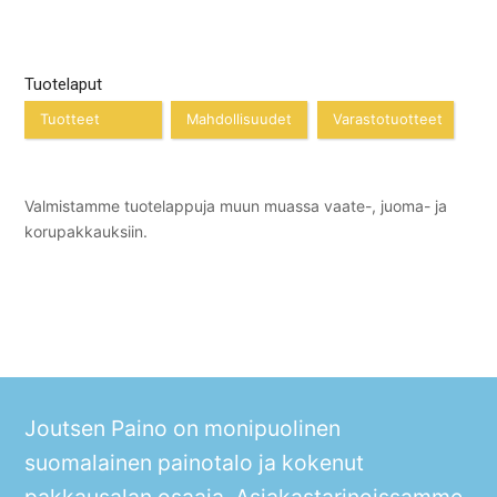
Tuotelaput
Tuotteet
Mahdollisuudet
Varastotuotteet
Valmistamme tuotelappuja muun muassa vaate-, juoma- ja
korupakkauksiin.
Joutsen Paino on monipuolinen
suomalainen painotalo ja kokenut
pakkausalan osaaja. Asiakastarinoissamme