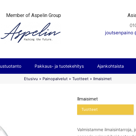
Member of Aspelin Group
Asi
01
joutsenpaino @
ustuotanto
Pakkaus- ja tuotekehitys
Ajankohtaista
Etusivu
»
Painopalvelut
»
Tuotteet
»
Ilmaisimet
Ilmaisimet
Tuotteet
Valmistamme ilmaisintarroja, j