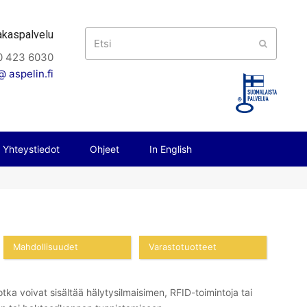
akaspalvelu
Etsi
Submit
0 423 6030
 aspelin.fi
Yhteystiedot
Ohjeet
In English
Mahdollisuudet
Varastotuotteet
otka voivat sisältää hälytysilmaisimen, RFID-toimintoja tai