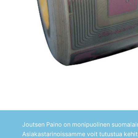
Joutsen Paino on monipuolinen suomalain
Asiakastarinoissamme voit tutustua kehit