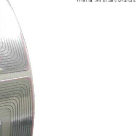
sensorin esimerkiksi kosteud