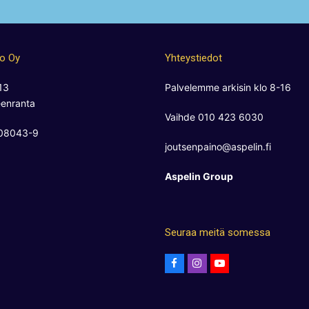
no Oy
Yhteystiedot
13
Palvelemme arkisin klo 8-16
enranta
Vaihde 010 423 6030
808043-9
joutsenpaino@aspelin.fi
Aspelin Group
Seuraa meitä somessa
F
I
Y
a
n
o
c
s
u