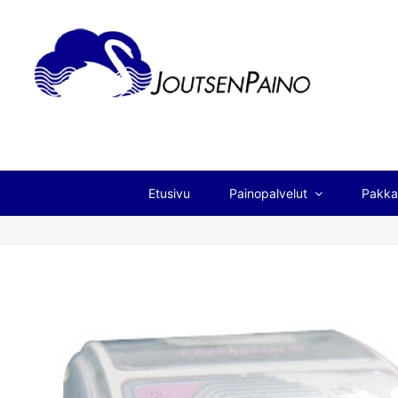
Etusivu
Painopalvelut
Pakka