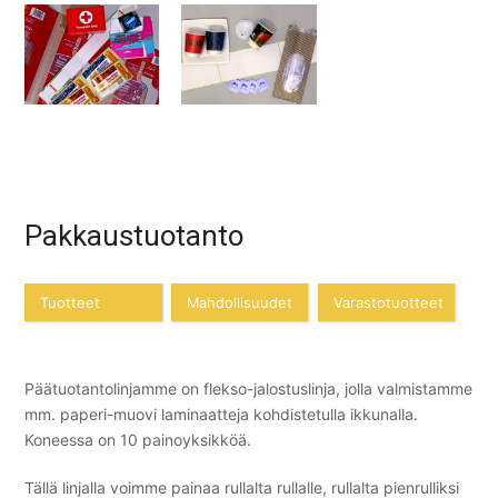
Pakkaustuotanto
Tuotteet
Mahdollisuudet
Varastotuotteet
Päätuotantolinjamme on flekso-jalostuslinja, jolla valmistamme
mm. paperi-muovi laminaatteja kohdistetulla ikkunalla.
Koneessa on 10 painoyksikköä.
Tällä linjalla voimme painaa rullalta rullalle, rullalta pienrulliksi