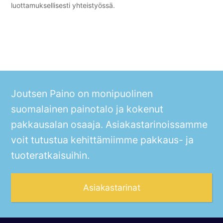
luottamuksellisesti yhteistyössä.
Joutsen Paino on monipuolinen
suomalainen painotalo ja kokenut
pakkausalan osaaja. Asiakastarinoissamme
voit tutustua kehittämiimme pakkaus- ja
tuoteratkaisuihin.
Asiakastarinat