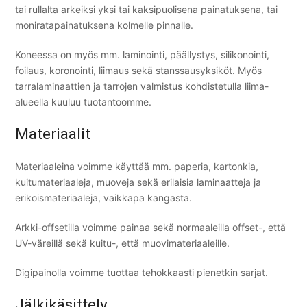
tai rullalta arkeiksi yksi tai kaksipuolisena painatuksena, tai
moniratapainatuksena kolmelle pinnalle.
Koneessa on myös mm. laminointi, päällystys, silikonointi,
foilaus, koronointi, liimaus sekä stanssausyksiköt. Myös
tarralaminaattien ja tarrojen valmistus kohdistetulla liima-
alueella kuuluu tuotantoomme.
Materiaalit
Materiaaleina voimme käyttää mm. paperia, kartonkia,
kuitumateriaaleja, muoveja sekä erilaisia laminaatteja ja
erikoismateriaaleja, vaikkapa kangasta.
Arkki-offsetilla voimme painaa sekä normaaleilla offset-, että
UV-väreillä sekä kuitu-, että muovimateriaaleille.
Digipainolla voimme tuottaa tehokkaasti pienetkin sarjat.
Jälkikäsittely