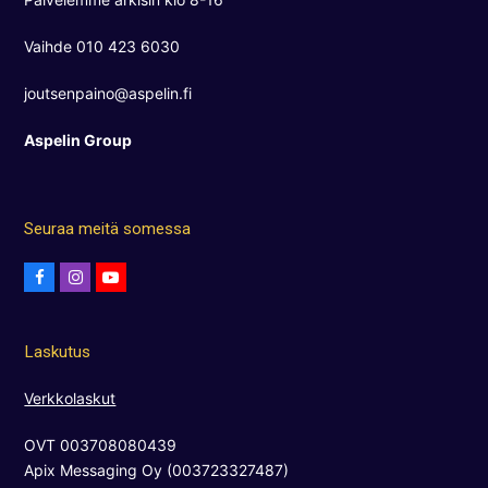
Vaihde 010 423 6030
joutsenpaino@aspelin.fi
Aspelin Group
Seuraa meitä somessa
F
I
Y
a
n
o
c
s
u
Laskutus
e
t
t
b
a
u
Verkkolaskut
o
g
b
OVT 003708080439
o
r
e
Apix Messaging Oy (003723327487)
k
a