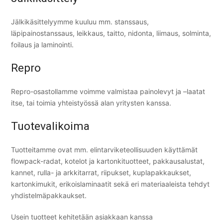
Jälkikäsittelyymme kuuluu mm. stanssaus,
läpipainostanssaus, leikkaus, taitto, nidonta, liimaus, solminta,
foilaus ja laminointi.
Repro
Repro-osastollamme voimme valmistaa painolevyt ja –laatat
itse, tai toimia yhteistyössä alan yritysten kanssa.
Tuotevalikoima
Tuotteitamme ovat mm. elintarviketeollisuuden käyttämät
flowpack-radat, kotelot ja kartonkituotteet, pakkausalustat,
kannet, rulla- ja arkkitarrat, riipukset, kuplapakkaukset,
kartonkimukit, erikoislaminaatit sekä eri materiaaleista tehdyt
yhdistelmäpakkaukset.
Usein tuotteet kehitetään asiakkaan kanssa