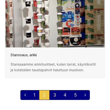
Stanssaus, arkki
Stanssaamme arkkituotteet, kuten tarrat, käyntikortit
ja koteloiden taustapahvit haluttuun muotoon.
Page
1
Page
2
Page
3
Page
4
Page
5
Previous
Next