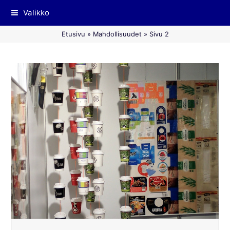
Valikko
Etusivu
»
Mahdollisuudet
»
Sivu 2