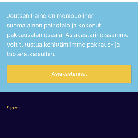
Joutsen Paino on monipuolinen
suomalainen painotalo ja kokenut
pakkausalan osaaja. Asiakastarinoissamme
voit tutustua kehittämiimme pakkaus- ja
tuoteratkaisuihin.
Asiakastarinat
Sijainti