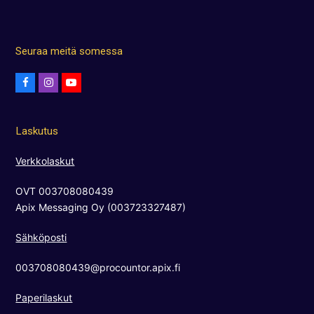
Seuraa meitä somessa
F
I
Y
a
n
o
c
s
u
Laskutus
e
t
t
b
a
u
Verkkolaskut
o
g
b
OVT 003708080439
o
r
e
Apix Messaging Oy (003723327487)
k
a
m
Sähköposti
003708080439@procountor.apix.fi
Paperilaskut