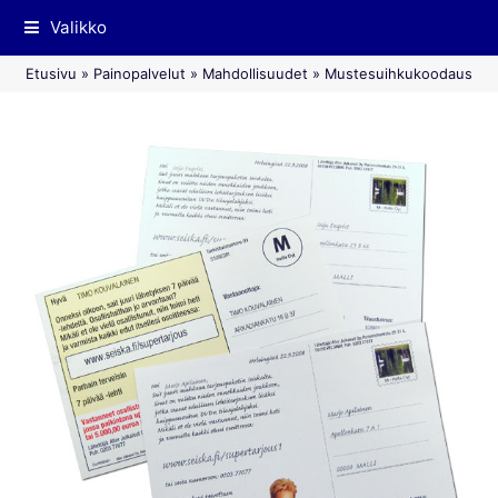
Valikko
Etusivu
»
Painopalvelut
»
Mahdollisuudet
»
Mustesuihkukoodaus