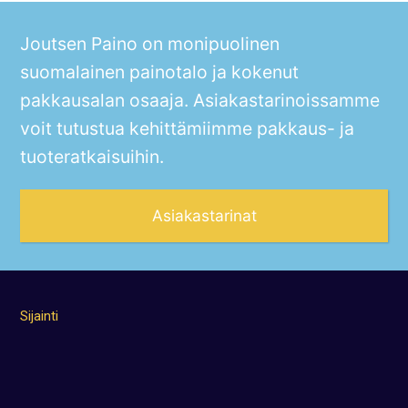
Joutsen Paino on monipuolinen
suomalainen painotalo ja kokenut
pakkausalan osaaja. Asiakastarinoissamme
voit tutustua kehittämiimme pakkaus- ja
tuoteratkaisuihin.
Asiakastarinat
Sijainti