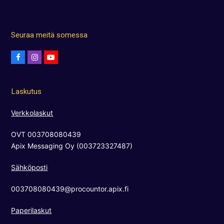
Seuraa meitä somessa
F
I
Y
a
n
o
c
s
u
Laskutus
e
t
t
b
a
u
Verkkolaskut
o
g
b
OVT 003708080439
o
r
e
Apix Messaging Oy (003723327487)
k
a
m
Sähköposti
003708080439@procountor.apix.fi
Paperilaskut