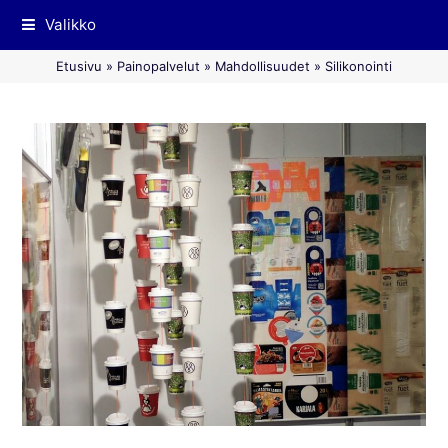
Valikko
Etusivu
»
Painopalvelut
»
Mahdollisuudet
»
Silikonointi