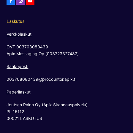
F
I
Y
a
n
o
c
s
u
Laskutus
e
t
t
b
a
u
Verkkolaskut
o
g
b
OVT 003708080439
o
r
e
Apix Messaging Oy (003723327487)
k
a
m
Sähköposti
003708080439@procountor.apix.fi
Paperilaskut
Joutsen Paino Oy (Apix Skannauspalvelu)
PL 16112
00021 LASKUTUS