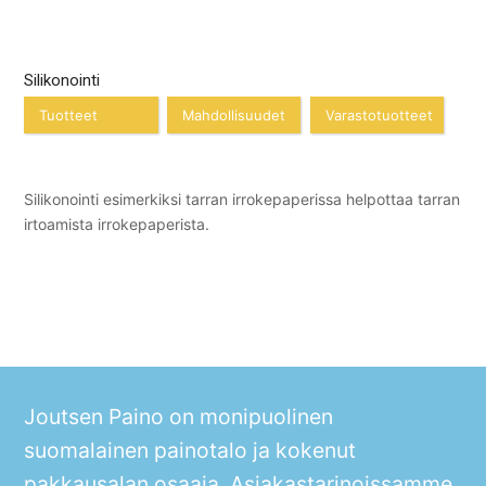
Silikonointi
Tuotteet
Mahdollisuudet
Varastotuotteet
Silikonointi esimerkiksi tarran irrokepaperissa helpottaa tarran
irtoamista irrokepaperista.
Joutsen Paino on monipuolinen
suomalainen painotalo ja kokenut
pakkausalan osaaja. Asiakastarinoissamme