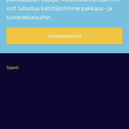
voit tutustua kehittämiimme pakkaus- ja
tuoteratkaisuihin.
Asiakastarinat
Sijainti