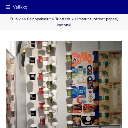
Valikko
Etusivu
»
Painopalvelut
»
Tuotteet
»
Liimatut tuotteet paperi,
kartonki