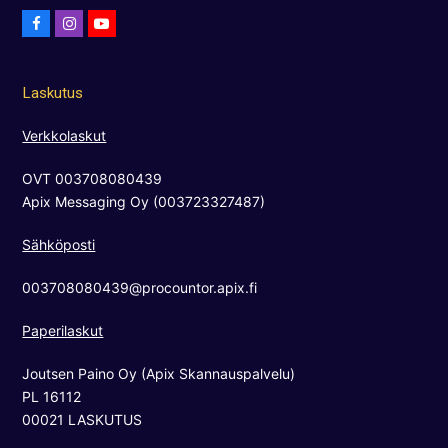
F
I
Y
a
n
o
c
s
u
Laskutus
e
t
t
b
a
u
Verkkolaskut
o
g
b
OVT 003708080439
o
r
e
Apix Messaging Oy (003723327487)
k
a
m
Sähköposti
003708080439@procountor.apix.fi
Paperilaskut
Joutsen Paino Oy (Apix Skannauspalvelu)
PL 16112
00021 LASKUTUS