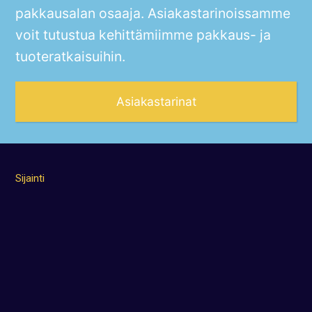
pakkausalan osaaja. Asiakastarinoissamme
voit tutustua kehittämiimme pakkaus- ja
tuoteratkaisuihin.
Asiakastarinat
Sijainti