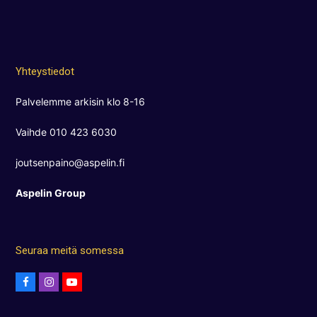
Yhteystiedot
Palvelemme arkisin klo 8-16
Vaihde 010 423 6030
joutsenpaino@aspelin.fi
Aspelin Group
Seuraa meitä somessa
F
I
Y
a
n
o