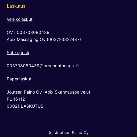
c
s
u
Laskutus
e
t
t
b
a
u
Verkkolaskut
o
g
b
OVT 003708080439
o
r
e
Apix Messaging Oy (003723327487)
k
a
m
Sähköposti
003708080439@procountor.apix.fi
Paperilaskut
Joutsen Paino Oy (Apix Skannauspalvelu)
PL 16112
00021 LASKUTUS
(c) Joutsen Paino Oy