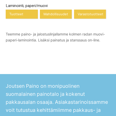
Laminointi, paperi/muovi
Tuotteet
Mahdollisuudet
Varastotuotteet
Teemme paino- ja jalostuslinjallamme kolmen radan muovi-
paperi-laminointia. Lisäksi painatus ja stanssaus on-line.
Joutsen Paino on monipuolinen
suomalainen painotalo ja kokenut
pakkausalan osaaja. Asiakastarinoissamme
voit tutustua kehittämiimme pakkaus- ja