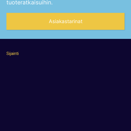
tuoteratkaisuihin.
Asiakastarinat
Sijainti