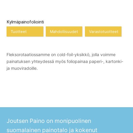
Kylmäpainofoliointi
Tuotteet
Mahdollisuudet
Varastotuotteet
Fleksorotaatiossamme on cold-foil-yksikkö, jolla voimme
painatuksen yhteydessä myös foliopainaa paperi-, kartonki-
ja muoviradoille.
Joutsen Paino on monipuolinen
suomalainen painotalo ja kokenut