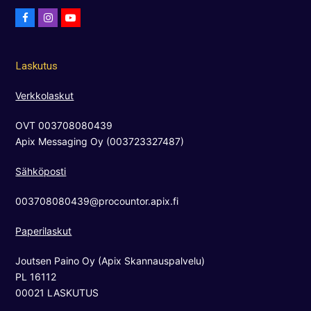
F
I
Y
a
n
o
c
s
u
Laskutus
e
t
t
b
a
u
Verkkolaskut
o
g
b
OVT 003708080439
o
r
e
Apix Messaging Oy (003723327487)
k
a
m
Sähköposti
003708080439@procountor.apix.fi
Paperilaskut
Joutsen Paino Oy (Apix Skannauspalvelu)
PL 16112
00021 LASKUTUS