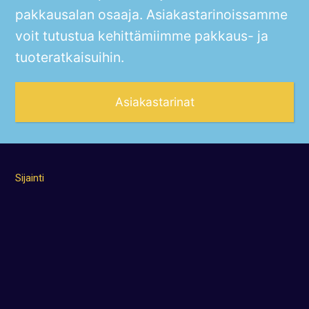
pakkausalan osaaja. Asiakastarinoissamme
voit tutustua kehittämiimme pakkaus- ja
tuoteratkaisuihin.
Asiakastarinat
Sijainti