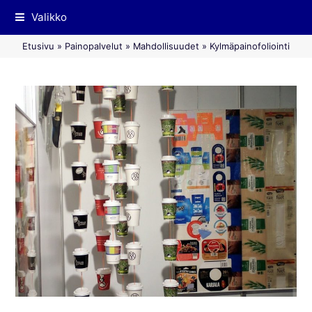
Valikko
Etusivu
»
Painopalvelut
»
Mahdollisuudet
»
Kylmäpainofoliointi