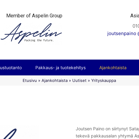
Member of Aspelin Group
Asi
01
joutsenpaino @
ustuotanto
Pakkaus- ja tuotekehitys
Ajankohtaista
Etusivu
»
Ajankohtaista
»
Uutiset
»
Yrityskauppa
Joutsen Paino on siirtynyt Sat
tekevä pakkausalan yhtymä Asp