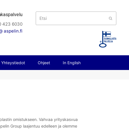
akaspalvelu
Etsi
Submit
0 423 6030
 aspelin.fi
Yhteystiedot
Ohjeet
In English
aplastin omistukseen. Vahvaa yrityskasvua
elin Group laajentuu edelleen ja olemme