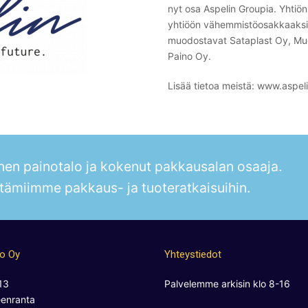
nyt osa Aspelin Groupia. Yhtiö
yhtiöön vähemmistöosakkaaksi.
muodostavat Sataplast Oy, Muo
Paino Oy.
Lisää tietoa meistä: www.aspeli
en painotalo ja kokenut pakkausalan osaaja.
tämiimme pakkaus- ja tuoteratkaisuihin.
no Oy
Yhteystiedot
13
Palvelemme arkisin klo 8-16
enranta