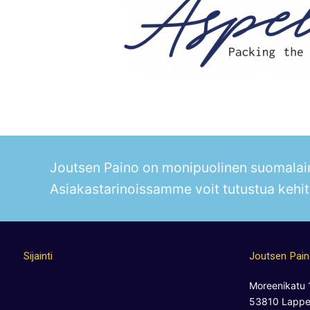
Joutsen Paino on monipuolinen suomalain
Asiakastarinoissamme voit tutustua kehit
Sijainti
Joutsen Pai
Moreenikatu 
53810 Lappe