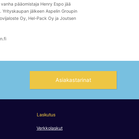
n vanha pääomistaja Henry Espo jää
 Yrityskaupan jälkeen Aspelin Groupin
vijaloste Oy, Hel-Pack Oy ja Joutsen
n.fi
Asiakastarinat
Laskutus
Verkkolaskut